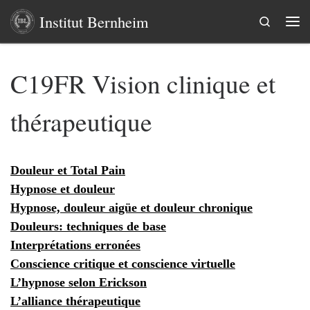
Institut Bernheim
Skip to content
Search
Me
C19FR Vision clinique et
thérapeutique
Douleur et Total Pain
Hypnose et douleur
Hypnose, douleur aigüe et douleur chronique
Douleurs: techniques de base
Interprétations erronées
Conscience critique et conscience virtuelle
L’hypnose selon Erickson
L’alliance thérapeutique